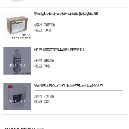
무료배송! 다이버시코리아 벡트라(대리석용 바닥광택제)18.9L
상품가 :
130,680원
(0)
적립금 :
1,300원
하이진 네오프로 지피엘 1L 화광석 광택제(액상)
상품가 :
99,000원
(0)
적립금 :
990원
무료배송! 킴엔에스코리아 레디안트(Radiant) 고광택 고급 왁스 18.75L
상품가 :
71,500원
(0)
적립금 :
710원