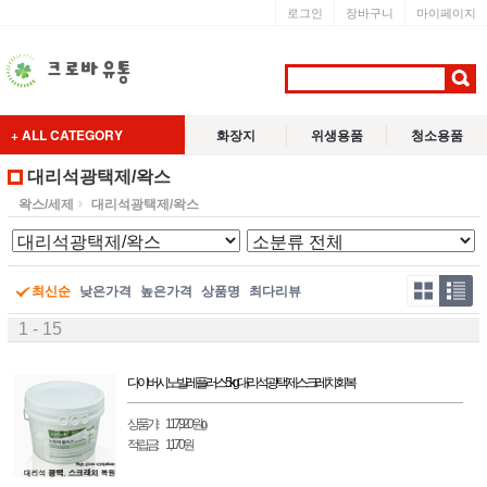
로그인
장바구니
마이페이지
+ ALL CATEGORY
화장지
위생용품
청소용품
대리석광택제/왁스
왁스/세제
대리석광택제/왁스
최신순
낮은가격
높은가격
상품명
최다리뷰
1 - 15
다이버시 노빌레 플러스5kg 대리석광택제 스크레치회복
상품가 :
117,920원
(0)
적립금 :
1,170원