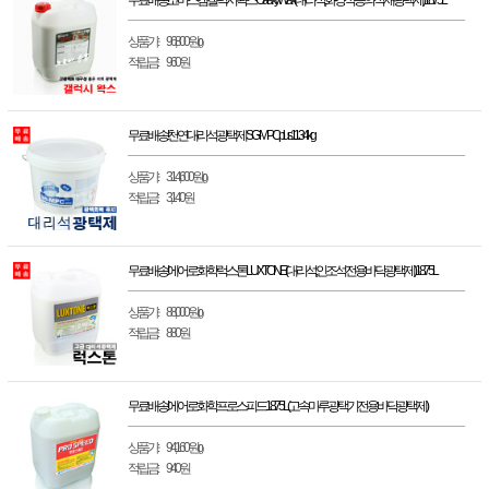
무료배송! 코머스켐 갤럭시 왁스 Galaxy Wax(대리석, 화강석 등의 석재 광택제)18.75L
상품가 :
96,800원
(0)
적립금 :
960원
무료배송! 천연대리석 광택제 SG-MPC plus 11.34kg
상품가 :
314,600원
(0)
적립금 :
3,140원
무료배송! 에어로화학 럭스톤 LUXTONE(대리석, 인조석 전용 바닥광택제)18.75L
상품가 :
88,000원
(0)
적립금 :
880원
무료배송! 에어로화학 프로스피드 18.75L(고속마루광택기 전용 바닥광택제)
상품가 :
94,160원
(0)
적립금 :
940원