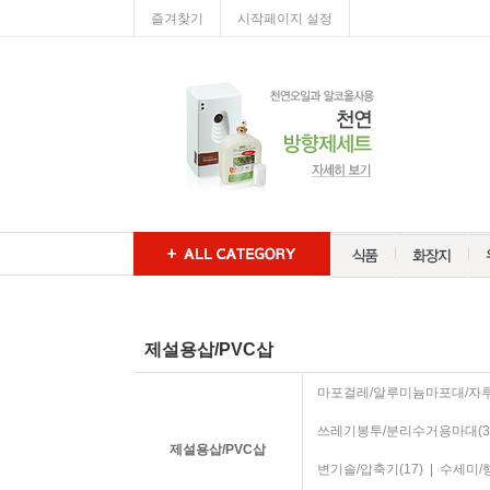
즐겨찾기
시작페이지 설정
제설용삽/PVC삽
마포걸레/알루미늄마포대/자
쓰레기봉투/분리수거용마대
(3
제설용삽/PVC삽
변기솔/압축기
(17)
|
수세미/