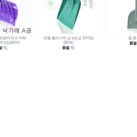
래(원터치넉가래)
엔젤 플라스틱 삽 p눈삽 10개입
철 
0개입(BOX)
(BOX)
품
절
품절