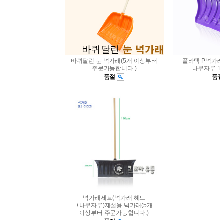
바퀴달린 눈 넉가래(5개 이상부터
플라텍 P넉가
주문가능합니다.)
나무자루 1
품절
품
넉가래세트(넉가래 헤드
+나무자루)제설용 넉가래(5개
이상부터 주문가능합니다.)