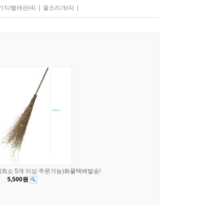
가지/빨래판
(4)
|
물조리개
(4)
|
(최소 5개 이상 주문가능)화물택배발송!
5,500원