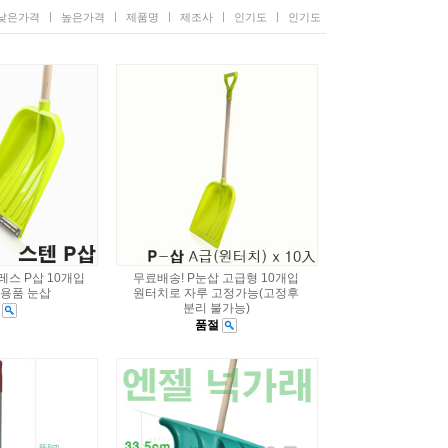
|
|
|
|
|
낮은가격
높은가격
제품명
제조사
인기도
인기도
레스 P삽 10개입
무료배송! P눈삽 고급형 10개입
설용품 눈삽
원터치로 자루 고정가능(고정후
분리 불가능)
절
품절