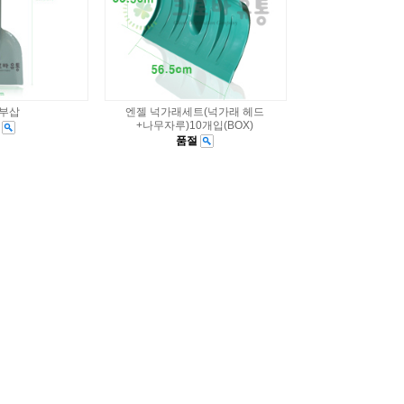
원부삽
엔젤 넉가래세트(넉가래 헤드
+나무자루)10개입(BOX)
절
품절