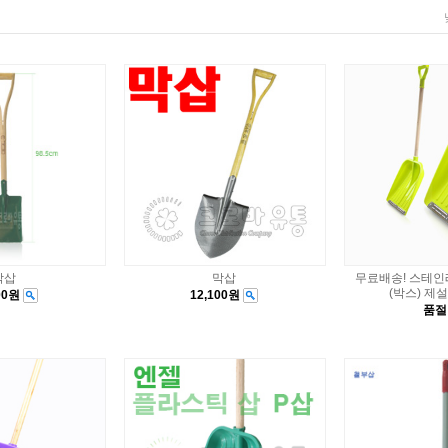
각삽
막삽
무료배송! 스테인
(박스) 제
100원
12,100원
품