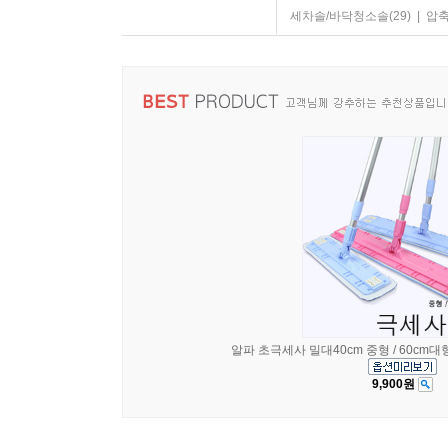
세차솔/바닥청소솔
(29)
|
압
알파 초극세사 밀대40cm 중형 / 60cm대형
9,900원