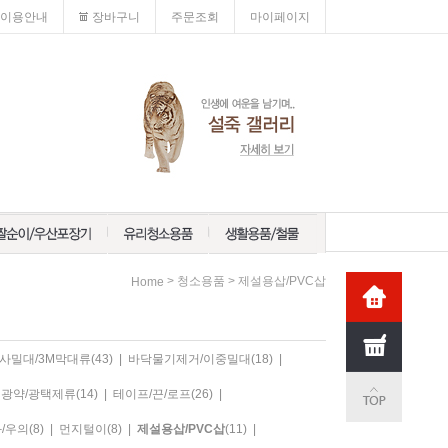
이용안내
장바구니
주문조회
마이페이지
>
>
청소용품
제설용삽/PVC삽
Home
사밀대/3M막대류
(43)
|
바닥물기제거/이중밀대
(18)
|
광약/광택제류
(14)
|
테이프/끈/로프
(26)
|
/우의
(8)
|
먼지털이
(8)
|
제설용삽/PVC삽
(11)
|