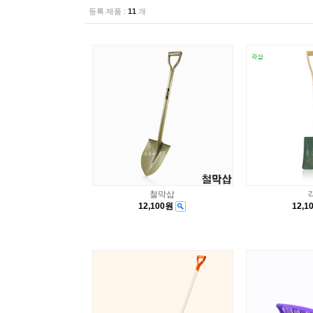
등록 제품 :
11
개
철막삽
12,100원
12,